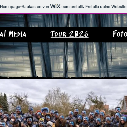
m Homepage-Baukasten von
.com
erstellt. Erstelle deine Websit
al Media
Tour 2026
Fot